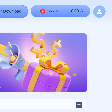
全国咨询热线：
022-9859829