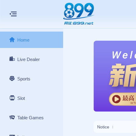
雷速体育
网站首页
关于我们
产品服务
新