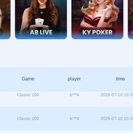
最新地址热门” 成为搜索热词并不意外 不论是长期关注足彩的老玩家还
化 一方面担心错过优质赔率和早盘机会 另一方面又忧虑误入风险平
的投注入口 就成为每一位球迷绕不开的话题
队伍增多 比赛场次更密集 提供的盘口类型也会显著增加 很多平台会
最新地址热门”
这类关键词的搜索量不断飙升 从平台角度看 更新地址主