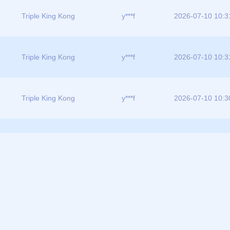
站点 对用户而言 最新地址往往意味着更稳定的访问体验 更及时的赔
“热门最新地址” 也很容易被钓鱼站或仿冒站利用
合规前提下 真正具备参考价值的热门地址通常具备几项共通特征 首先是
同步最新地址 不会仅仅依赖陌生链接扩散 其次是
稳定的技术支持
包
品牌延续性
不管域名如何变化 品牌名称 LOGO 界面布局 风格元素都
家赞助的平台 却在界面和品牌呈现上漏洞百出 那么它所谓的“最新地址
引 忽视平台安全性 然而可以持续参与的前提是账户与资金安全 在锁
是否具备清晰的资质说明 隐私条款和资金安全说明 同时确认是否支持双
通过官方公众号 官网公告 客服渠道获取最新地址 辅以社群分享或论
3 警惕“一次性地址”与异常跳转
如果一个所谓的热门地址经常在短时
知插件 那么不论界面做得多精美 都应果断远离
最新地址热门”的短链接 打开后平台界面简洁 赛事列表齐全 还标注有
以往接触的平台 经过简单体验后 他在小组赛阶段连续投入了数笔中等
着他加大投入金额 平台开始以“账户风控审核”为由限制提现 并要求补
门”链接已经无法访问 客服也逐渐失联 这类案例恰好说明 在缺乏充分